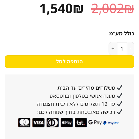
המחיר
המחיר
1,540
₪
2,002
₪
המקורי
הנוכחי
היה:
הוא:
כולל מע"מ
1,540₪.
2,002₪.
כמות של סיר אורז 10 ליטר
הוספה לסל
משלוחים מהירים עד הבית
מענה אנושי בטלפון ובווטסאפ
עד 12 תשלומים ללא ריבית והצמדה
רכישה מאובטחת בדרך שנוחה לכם: