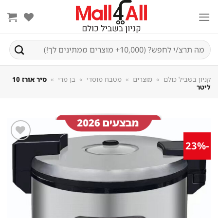
Sk
conte
חיפוש
עבור:
קניון בשביל כולם
»
מוצרים
»
מטבח מוסדי
»
בן מרי
»
סיר אורז 10
ליטר
-23%
שמור
מוצר
במועדפים