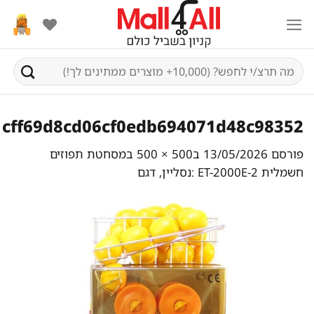
Ski
t
conten
חיפוש
עבור:
cff69d8cd06cf0edb694071d48c98352
פורסם
13/05/2026
ב
500 × 500
ב
מסחטת תפוזים
חשמלית ET-2000E-2 :נסליין, דגם