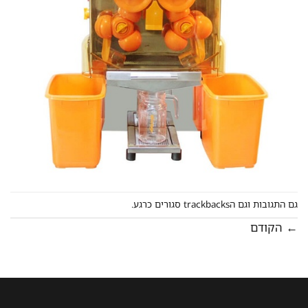
גם התגובות וגם הtrackbacks סגורים כרגע.
←
הקודם