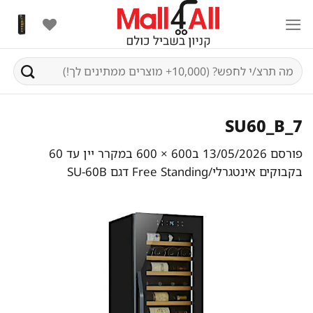
Ski
t
conten
חיפוש
עבור:
SU60_B_7
פורסם
13/05/2026
ב
600 × 600
ב
מקרר יין עד 60
בקבוקים אינטגרלי/Free Standing דגם SU-60B