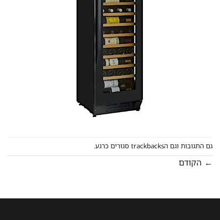
גם התגובות וגם הtrackbacks סגורים כרגע.
←
הקודם