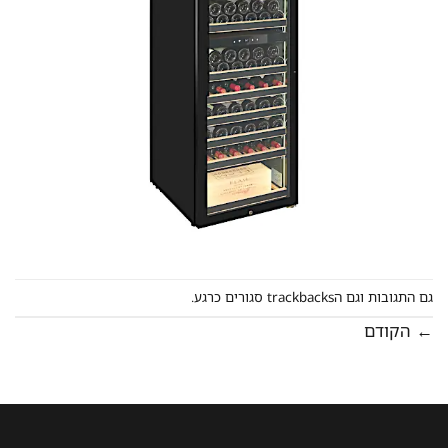
גם התגובות וגם הtrackbacks סגורים כרגע.
←
הקודם