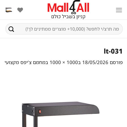
Ski
t
conten
חיפוש
עבור:
lt-031
פורסם
18/05/2026
ב
1000 × 1000
ב
מחמם צ'יפס מקצועי