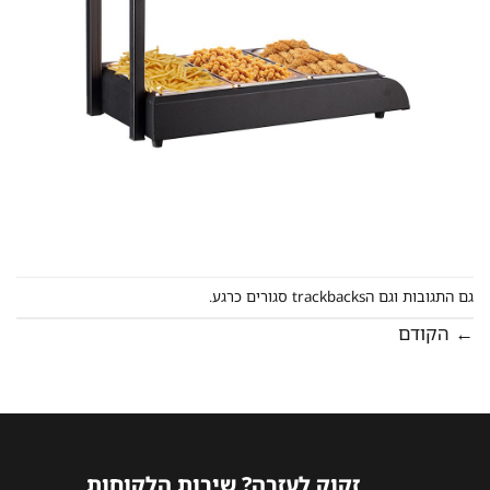
גם התגובות וגם הtrackbacks סגורים כרגע.
←
הקודם
זקוק לעזרה? שירות הלקוחות