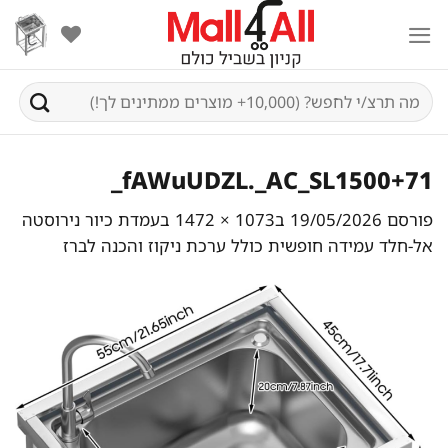
Ski
t
conten
חיפוש
עבור:
71+fAWuUDZL._AC_SL1500_
פורסם
19/05/2026
ב
1073 × 1472
ב
עמדת כיור נירוסטה
אל-חלד עמידה חופשית כולל ערכת ניקוז והכנה לברז