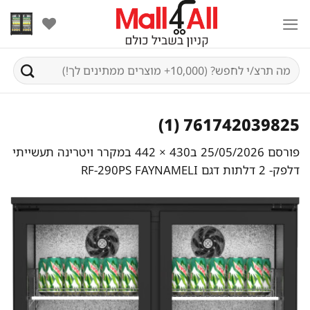
Ski
t
conten
חיפוש
עבור:
761742039825 (1)
פורסם
25/05/2026
ב
430 × 442
ב
מקרר ויטרינה תעשייתי
דלפק- 2 דלתות‎ דגם RF-290PS FAYNAMELI