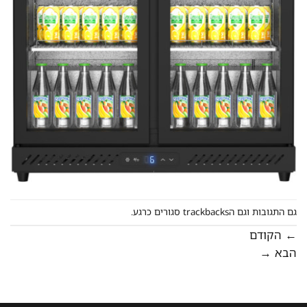
גם התגובות וגם הtrackbacks סגורים כרגע.
←
הקודם
הבא
→