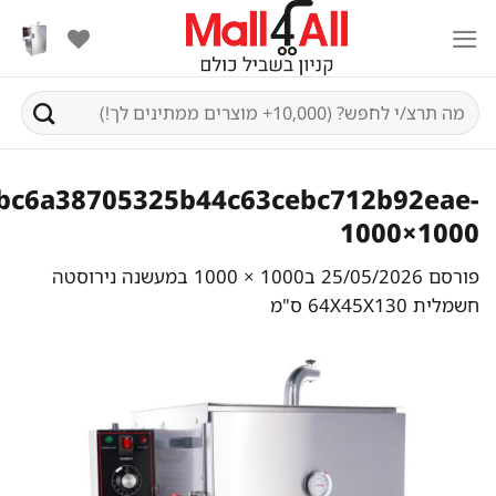
S
cont
יפוש
בור:
cbc6a38705325b44c63cebc712b92eae
1000×100
ורסם
25/05/2026
ב
1000 × 1000
ב
מעשנה נירוסטה
שמלית 64X45X130 ס"מ