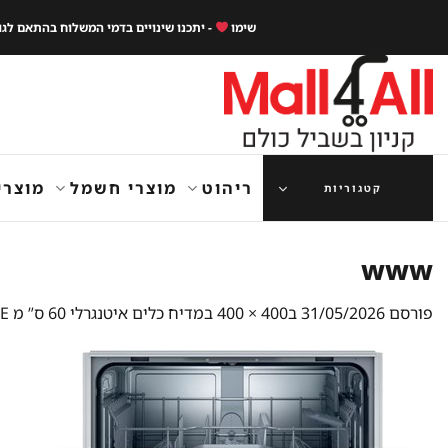
Ski
שימו
- יתכנו שינויים בדמי המשלוח בהתאם לג
t
conten
ריהוט
מוצרי חשמל
מוצרי
קטגוריות
www
פורסם
31/05/2026
ב
400 × 400
ב
מדיח כלים איטנגרלי 60 ס” מ SMV2ITX16E בוש BOSCH