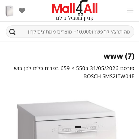
Ski
t
conten
חיפוש
עבור:
www (7)
פורסם
31/05/2026
ב
550 × 659
ב
מדיח כלים לבן בוש
BOSCH SMS2ITW04E