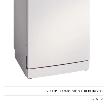
גם התגובות וגם הtrackbacks סגורים כרגע.
הבא
→