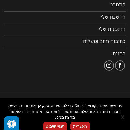
התחבר
החשבון שלי
ההזמנות שלי
כתובות חיוב ומשלוח
החנות
הצהרת
תקנון ותנאי שימוש
נבנה ומנוהל על ידי WEMANAGE
אנו משתמשים בקובצי Cookie כדי להבטיח שנספק לך את חוויית הגלישה
נגישות
באתר
ניהול אתרים
הטובה ביותר באתר שלנו. אם תמשיך להשתמש באתר זה, נניח שאתה
מרוצה ממנו.
צור איתנו קשר
מאשר/ת
תנאי שימוש