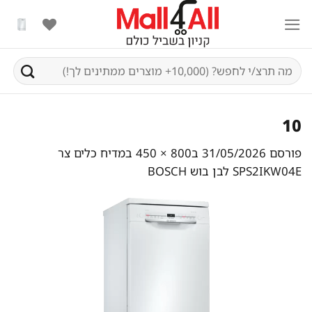
Ski
t
conten
חיפוש
עבור:
10
פורסם
31/05/2026
ב
800 × 450
ב
מדיח כלים צר
SPS2IKW04E לבן בוש BOSCH