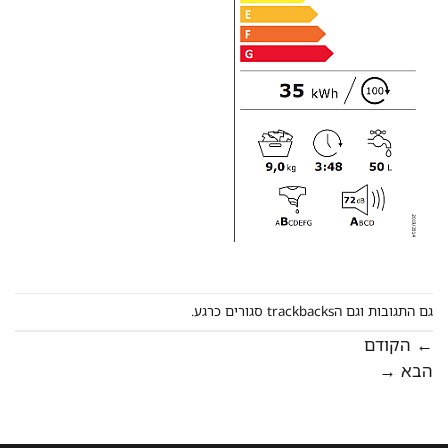
גם התגובות וגם הtrackbacks סגורים כרגע.
←
הקודם
הבא
→