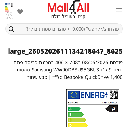
Ski
t
conten
חיפוש
עבור:
8625_2605202611134218647_large
פורסם
08/06/2026
ב
208 × 406
ב
מכונת כביסה פתח
חזית 9 ק"ג Samsung WW90DB8U95GBU3 סמסונג
Bespoke QuickDrive 1,400 סל"ד | צבע שחור