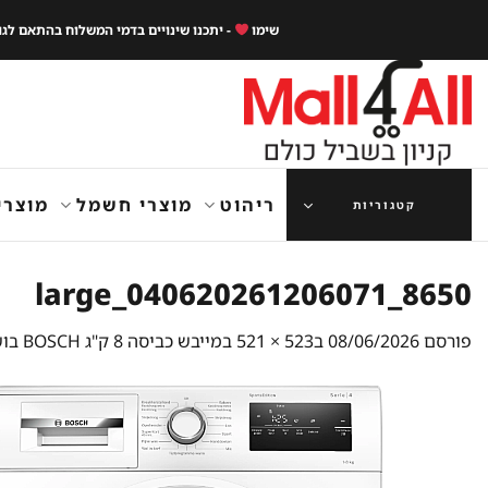
Ski
שימו
- יתכנו שינויים בדמי המשלוח בהתאם לג
t
conten
ריהוט
מוצרי חשמל
מוצרי
קטגוריות
8650_040620261206071_large
פורסם
08/06/2026
ב
523 × 521
ב
מייבש כביסה 8 ק"ג BOSCH בוש WTH8520MNL משאבת חום HEAT PUMP מסדרת EXCLUSIV | דגם 2026