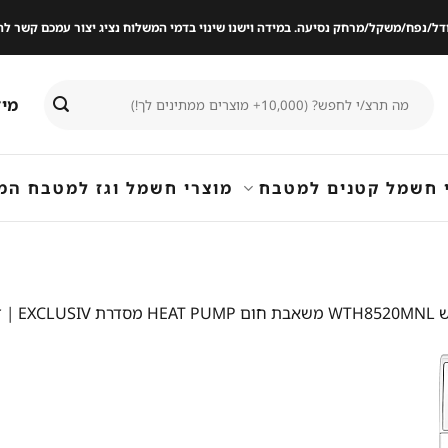
ודל/נפח/משקל/מרחק נסיעה. במידה וישנו שינוי בדמי המשלוח נציג יצור עמכם קשר
חיפוש
מיד
עבור:
 חשמל קטנים למטבח
מוצרי חשמל וגז למטבח המ