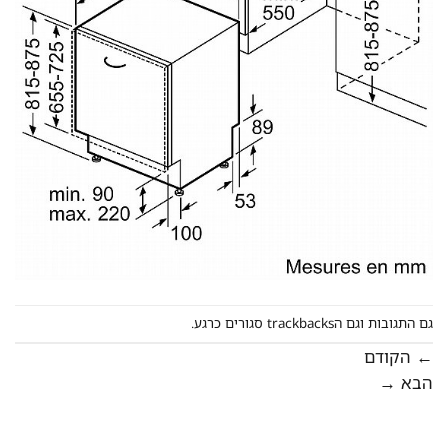
גם התגובות וגם הtrackbacks סגורים כרגע.
←
הקודם
הבא
→