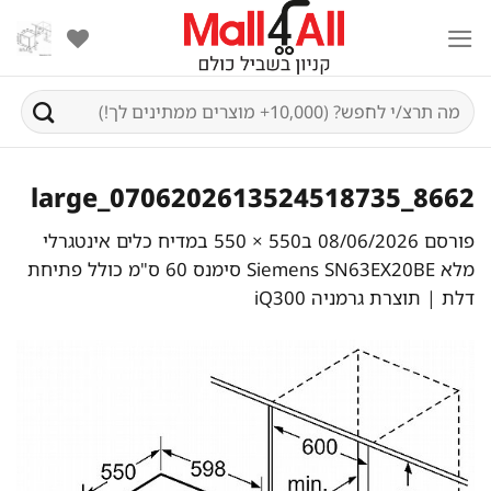
Ski
t
conten
חיפוש
עבור:
8662_0706202613524518735_large
פורסם
08/06/2026
ב
550 × 550
ב
מדיח כלים אינטגרלי
מלא Siemens SN63EX20BE סימנס 60 ס"מ כולל פתיחת
דלת | תוצרת גרמניה iQ300