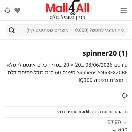
Ski
t
conten
חיפוש
עבור:
spinner20 (1)
פורסם
08/06/2026
ב
20 × 20
ב
מדיח כלים אינטגרלי מלא
Siemens SN63EX20BE סימנס 60 ס"מ כולל פתיחת דלת
| תוצרת גרמניה iQ300
גם התגובות וגם הtrackbacks סגורים כרגע.
←
הקודם
הבא
→