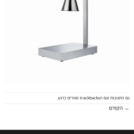
גם התגובות וגם הtrackbacks סגורים כרגע.
←
הקודם