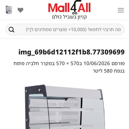
Ski
t
conten
חיפוש
עבור:
img_69b6d12112f1b8.77309699
פורסם
10/06/2026
ב
570 × 570
ב
מקרר חלביה פתוח
בנפח 580 ליטר