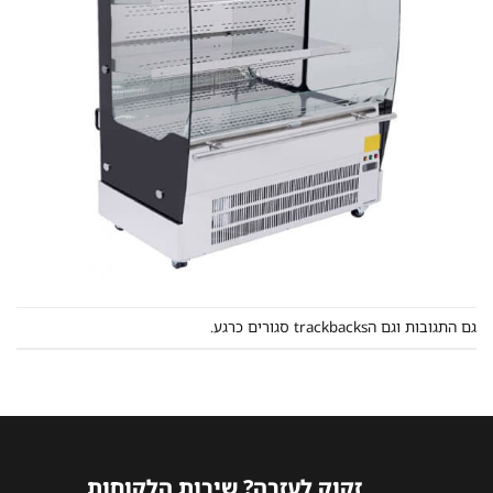
גם התגובות וגם הtrackbacks סגורים כרגע.
זקוק לעזרה? שירות הלקוחות