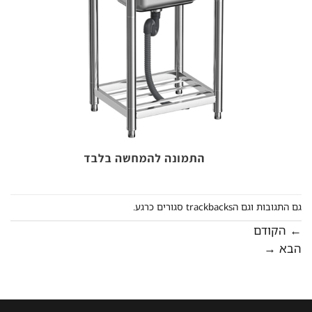
גם התגובות וגם הtrackbacks סגורים כרגע.
←
הקודם
הבא
→