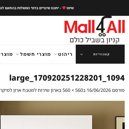
Ski
שימו
- יתכנו שינויים בדמי המשלוח בהתאם לג
t
conten
ריהוט
מוצרי חשמל
מוצרי
קטגוריות
1094_170920251228201_large
פורסם
16/06/2026
ב
560 × 560
ב
ארון שירות למטבח ארון למיקרוגל דגם בלדסטון ODSTONE