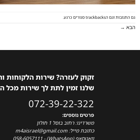
גם התגובות וגם הtrackbacks סגורים כרגע.
הבא
→
זקוק לעזרה? שירות הלקוחות ו
שלנו זמין לתת לך שירות מכל ה
072-39-22-322
פרטים נוספים:
משרדינו: רחוב בוסל 1 חולון
כתובת מייל: m4aisrael@gmail.com
וואטסאפ (WhatsApp) - 058-6057111