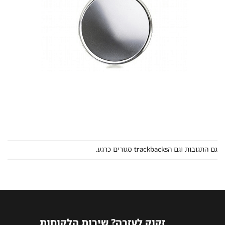
גם התגובות וגם הtrackbacks סגורים כרגע.
זקוק לעזרה? שירות הלקוחות