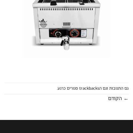
גם התגובות וגם הtrackbacks סגורים כרגע.
←
הקודם