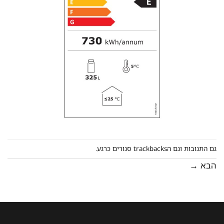
גם התגובות וגם הtrackbacks סגורים כרגע.
הבא
→