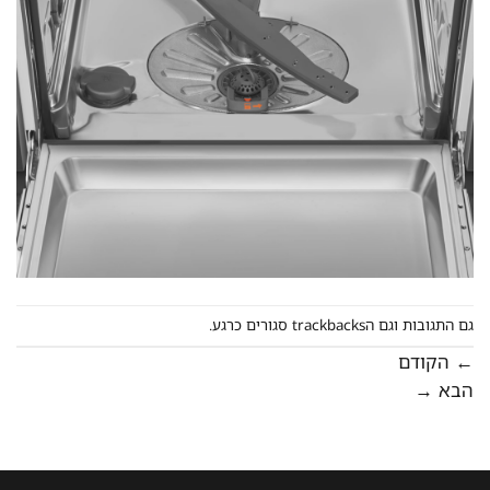
גם התגובות וגם הtrackbacks סגורים כרגע.
←
הקודם
הבא
→