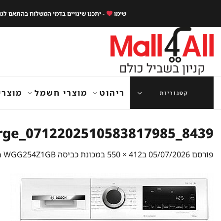
Ski
שימו
- יתכנו שינויים בדמי המשלוח בהתאם לג
t
conten
ריהוט
מוצרי חשמל
מוצרי
קטגוריות
8439_0712202510583817985_large
פורסם
05/07/2026
ב
412 × 550
ב
מכונת כביסה Bosch WGG254Z1GB ‏10 ‏ק"ג בוש