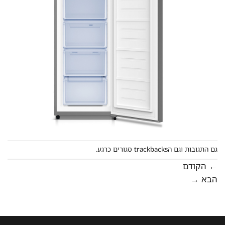
גם התגובות וגם הtrackbacks סגורים כרגע.
←
הקודם
הבא
→