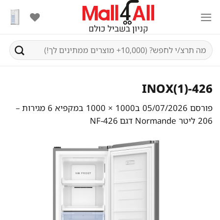
Ski
t
conten
חיפוש
עבור:
426-INOX(1)
פורסם
05/07/2026
ב
1000 × 1000
ב
מקפיא 6 מגירות –
206 ליטר Normande דגם NF-426