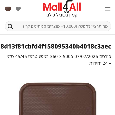
Ski
t
conten
חיפוש
עבור:
8d13f81cbfd4f158095340b4018c3aec
פורסם
07/07/2026
ב
500 × 360
ב
מגש טרפז 45/46 ס"מ
– 24 יחידות