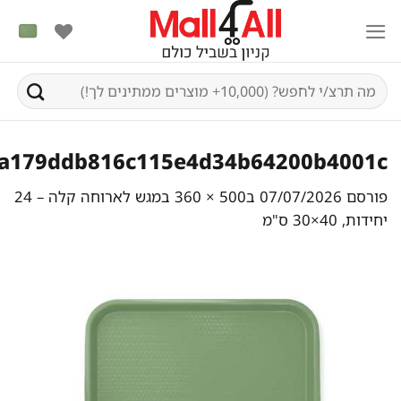
S
cont
יפוש
בור:
3a179ddb816c115e4d34b64200b4001
ורסם
07/07/2026
ב
500 × 360
ב
מגש לארוחה קלה – 24
חידות, 40×30 ס"מ