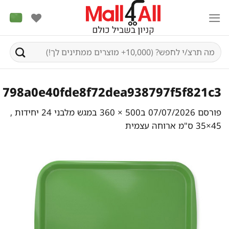
Ski
t
conten
חיפוש
עבור:
798a0e40fde8f72dea938797f5f821c3
פורסם
07/07/2026
ב
500 × 360
ב
מגש מלבני 24 יחידות ,
45×35 ס"מ ארוחה עצמית