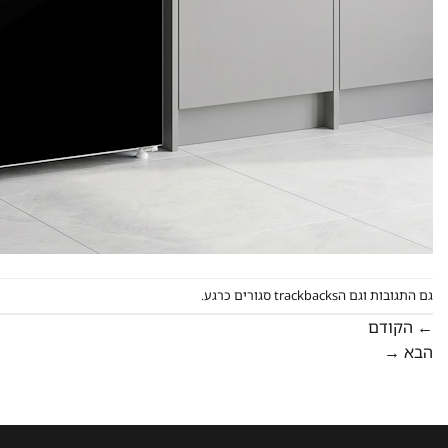
גם התגובות וגם הtrackbacks סגורים כרגע.
←
הקודם
הבא
→