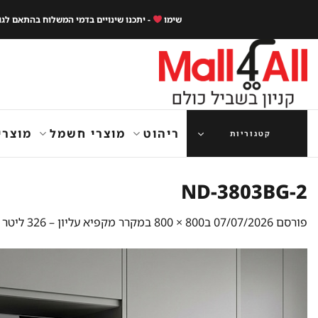
Ski
שימו
- יתכנו שינויים בדמי המשלוח בהתאם לג
t
conten
ריהוט
מוצרי חשמל
מוצרי
קטגוריות
ND-3803BG-2
פורסם
07/07/2026
ב
800 × 800
ב
מקרר מקפיא עליון – 326 ליטר Normande נורמנדה ND-3803 – זכוכית שחורה