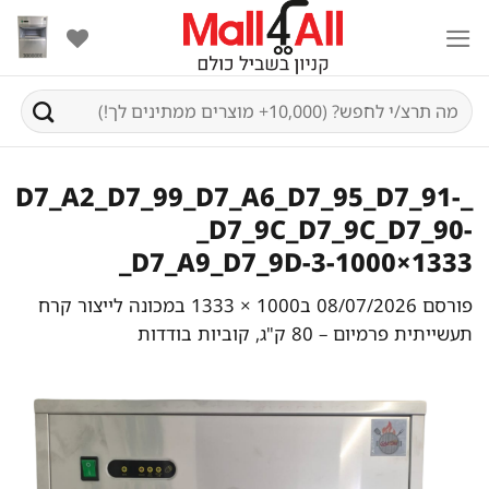
Ski
t
conten
חיפוש
עבור:
_D7_A2_D7_99_D7_A6_D7_95_D7_91-
_D7_9C_D7_9C_D7_90-
_D7_A9_D7_9D-3-1000×1333
פורסם
08/07/2026
ב
1000 × 1333
ב
מכונה לייצור קרח
תעשייתית פרמיום – 80 ק"ג, קוביות בודדות