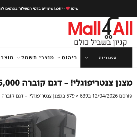
Ski
שימו
- יתכנו שינויים בדמי המשלוח בהתאם לג
t
conten
ריהוט
מוצרי חשמל
מוצרי
קטגוריות
מצנן צנטריפוגלי! – דגם קוברה 35,000 קו"ב אויר/שעה
פורסם
12/04/2026
ב
639 × 579
ב
מצנן צנטריפוגלי! – דגם קוברה 35,000 קו"ב אויר/שעה