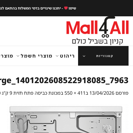
Ski
שימו
- יתכנו שינויים בדמי המשלוח בהתאם לג
t
conten
ריהוט
מוצרי חשמל
מוצרי
קטגוריות
7963_1401202608522918085_large
פורסם
13/04/2026
ב
411 × 550
ב
מכונת כביסה פתח חזית 9 ק"ג Bosch WGG244120 במהירות 1,400 סל"ד תוצרת גרמניה|כיתוב עברית הדבקה SERIES 6