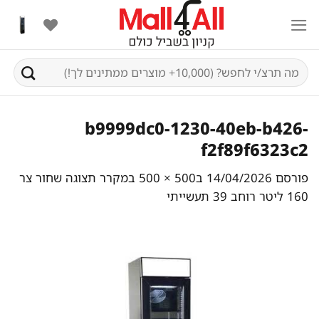
Ski
t
conten
חיפוש
עבור:
b9999dc0-1230-40eb-b426-
f2f89f6323c2
פורסם
14/04/2026
ב
500 × 500
ב
מקרר תצוגה שחור צר
160 ליטר רוחב 39 תעשייתי