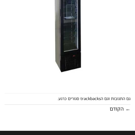
גם התגובות וגם הtrackbacks סגורים כרגע.
←
הקודם