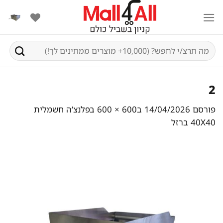
Ski
t
conten
חיפוש
עבור:
2
פורסם
14/04/2026
ב
600 × 600
ב
פלנצ’ה חשמלית
40X40 ברזל