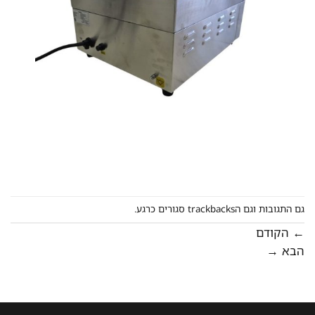
גם התגובות וגם הtrackbacks סגורים כרגע.
←
הקודם
הבא
→