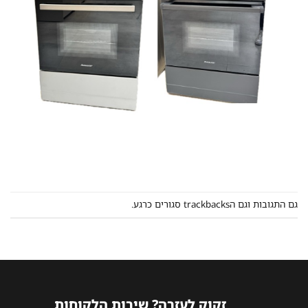
גם התגובות וגם הtrackbacks סגורים כרגע.
זקוק לעזרה? שירות הלקוחות