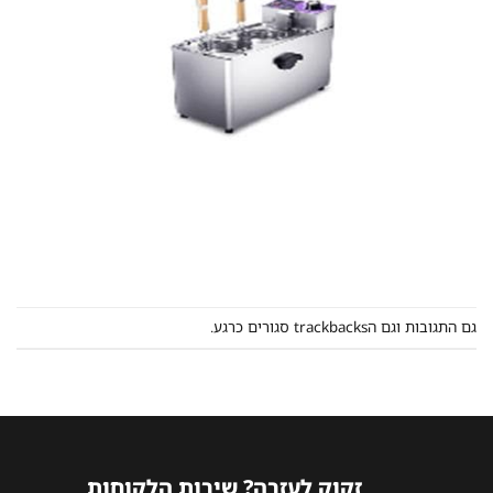
גם התגובות וגם הtrackbacks סגורים כרגע.
זקוק לעזרה? שירות הלקוחות