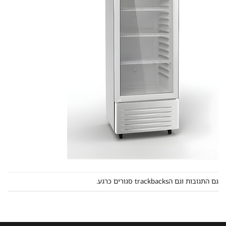
גם התגובות וגם הtrackbacks סגורים כרגע.