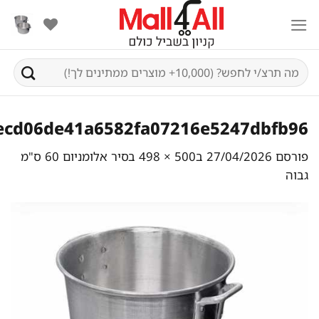
Sk
conte
חיפוש
עבור:
ecd06de41a6582fa07216e5247dbfb96
פורסם
27/04/2026
ב
500 × 498
ב
סיר אלומניום 60 ס"מ
גבוה