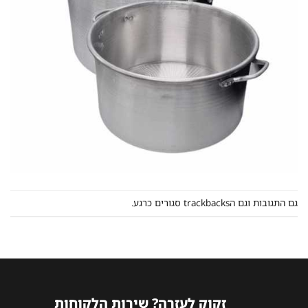
גם התגובות וגם הtrackbacks סגורים כרגע.
זקוק לעזרה? שירות הלקוחות