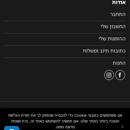
אודות
התחבר
החשבון שלי
ההזמנות שלי
כתובות חיוב ומשלוח
החנות
הצהרת
תקנון ותנאי שימוש
נבנה ומנוהל על ידי WEMANAGE
אנו משתמשים בקובצי Cookie כדי להבטיח שנספק לך את חוויית הגלישה
נגישות
באתר
ניהול אתרים
הטובה ביותר באתר שלנו. אם תמשיך להשתמש באתר זה, נניח שאתה
מרוצה ממנו.
צור איתנו קשר