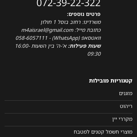
072-39-22-322
פרטים נוספים:
משרדינו: רחוב בוסל 1 חולון
כתובת מייל: m4aisrael@gmail.com
וואטסאפ (WhatsApp) - 058-6057111
שעות פעילות:
א'-ה' בין השעות 16:00-
09:30
קטגוריות מובילות
מזגנים
ריהוט
מקררי יין
מוצרי חשמל קטנים למטבח