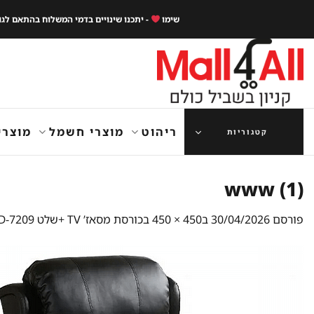
Ski
שימו
- יתכנו שינויים בדמי המשלוח בהתאם לג
t
conten
ריהוט
מוצרי חשמל
מוצרי
קטגוריות
www (1)
פורסם
30/04/2026
ב
450 × 450
ב
כורסת מסאז’ TV +שלט KD-7209 נוסטרה פרימיום שחור