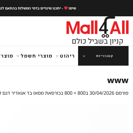
Ski
שימו
- יתכנו שינויים בדמי המשלוח בהתאם לג
t
conten
ריהוט
מוצרי חשמל
מוצרי
קטגוריות
www
פורסם
30/04/2026
ב
800 × 800
ב
כורסאת מסאז בד אגאדיר דגם ל