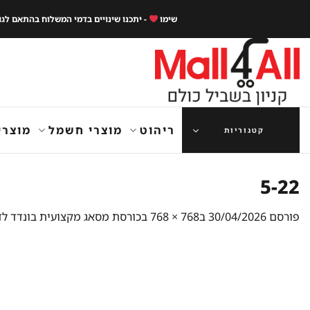
Ski
שימו
- יתכנו שינויים בדמי המשלוח בהתאם לג
t
conten
ריהוט
מוצרי חשמל
מוצרי
קטגוריות
5-22
פורסם
30/04/2026
ב
768 × 768
ב
כורסת מסאג מקצועית בונדד לדר AMORA CF-188 אפור ב