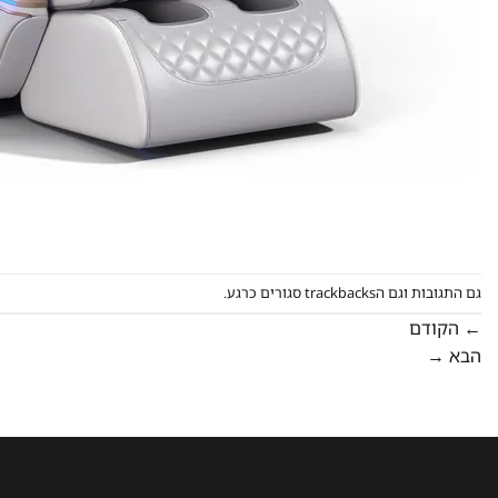
גם התגובות וגם הtrackbacks סגורים כרגע.
←
הקודם
הבא
→