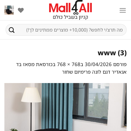
Ski
t
conten
חיפוש
עבור:
www (3)
פורסם
30/04/2026
ב
768 × 768
ב
כורסאת מסאז בד
אגאדיר דגם לונה פרימיום שחור