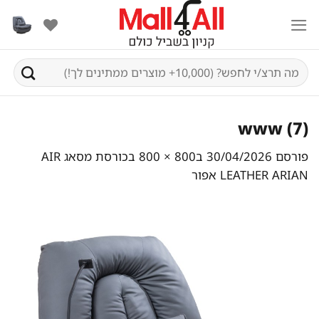
Ski
t
conten
חיפוש
עבור:
www (7)
פורסם
30/04/2026
ב
800 × 800
ב
כורסת מסאג AIR
LEATHER ARIAN אפור