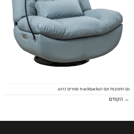
גם התגובות וגם הtrackbacks סגורים כרגע.
←
הקודם