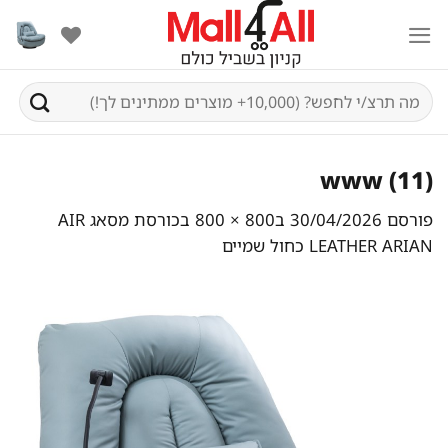
Ski
t
conten
חיפוש
עבור:
www (11)
פורסם
30/04/2026
ב
800 × 800
ב
כורסת מסאג AIR
LEATHER ARIAN כחול שמיים