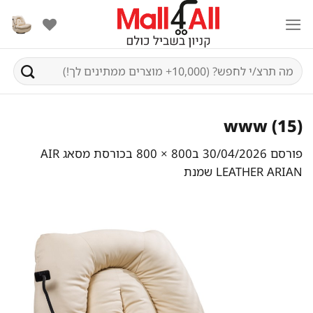
Ski
t
conten
חיפוש
עבור:
www (15)
פורסם
30/04/2026
ב
800 × 800
ב
כורסת מסאג AIR
LEATHER ARIAN שמנת