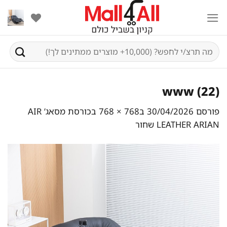
Ski
t
conten
חיפוש
עבור:
www (22)
פורסם
30/04/2026
ב
768 × 768
ב
כורסת מסאג’ AIR
LEATHER ARIAN שחור