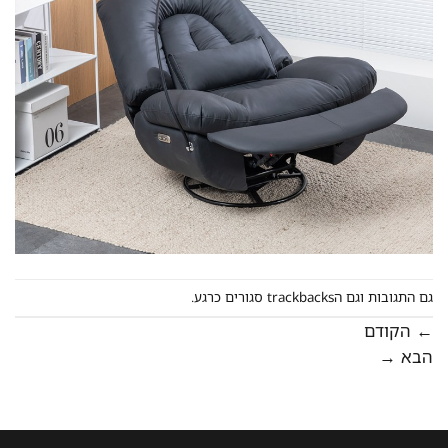
גם התגובות וגם הtrackbacks סגורים כרגע.
←
הקודם
הבא
→