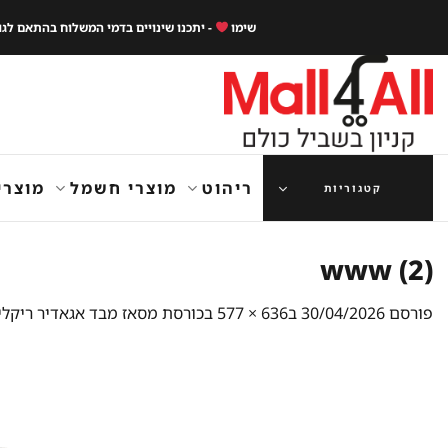
Ski
שימו
- יתכנו שינויים בדמי המשלוח בהתאם לג
t
conten
ריהוט
מוצרי חשמל
מוצרי
קטגוריות
www (2)
פורסם
30/04/2026
ב
636 × 577
ב
כורסת מסאז מבד אגאדיר ריקלי