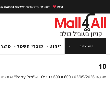
Ski
שימו
- יתכנו שינויים בדמי המשלוח בהתאם לג
t
conten
ריהוט
מוצרי חשמל
מוצרי
קטגוריות
10
פורסם
03/05/2026
ב
600 × 600
ב
חבילת ה-"Party Pro" המנצחת