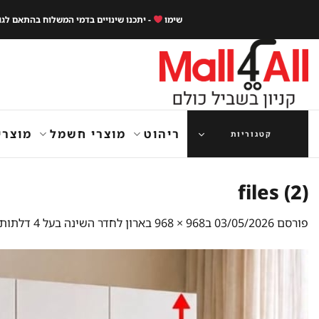
Ski
שימו
- יתכנו שינויים בדמי המשלוח בהתאם לג
t
conten
ריהוט
מוצרי חשמל
מוצרי
קטגוריות
files (2)
פורסם
03/05/2026
ב
968 × 968
ב
ארון לחדר השינה בעל 4 דלתות עם צירים מנגנון שקט דגם – ציפורה 6107.2Z